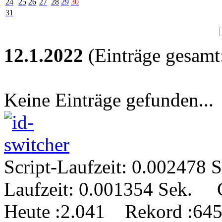
24
25
26
27
28
29
30
31
12.1.2022
(Einträge gesamt:
Keine Einträge gefunden...
Script-Laufzeit: 0.00247
Laufzeit: 0.001354 Sek.
Heute
:2.041
Rekord
:645