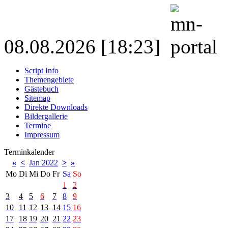
08.08.2026 [18:23]
Script Info
Themengebiete
Gästebuch
Sitemap
Direkte Downloads
Bildergallerie
Termine
Impressum
Terminkalender
«
<
Jan 2022
>
»
Mo
Di
Mi
Do
Fr
Sa
So
1
2
3
4
5
6
7
8
9
10
11
12
13
14
15
16
17
18
19
20
21
22
23