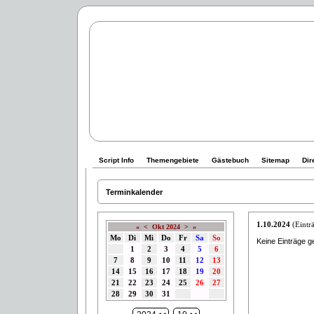
Script Info
Themengebiete
Gästebuch
Sitemap
Dir
Terminkalender
1.10.2024
(Einträ
«
<
Okt 2024
>
»
Mo
Di
Mi
Do
Fr
Sa
So
Keine Einträge g
1
2
3
4
5
6
7
8
9
10
11
12
13
14
15
16
17
18
19
20
21
22
23
24
25
26
27
28
29
30
31