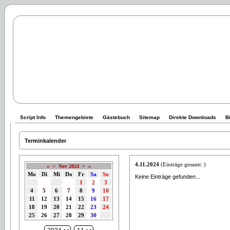
Script Info
Themengebiete
Gästebuch
Sitemap
Direkte Downloads
B
Terminkalender
4.11.2024
(Einträge gesamt: )
«
<
Nov 2024
>
»
Mo
Di
Mi
Do
Fr
Sa
So
Keine Einträge gefunden...
1
2
3
4
5
6
7
8
9
10
11
12
13
14
15
16
17
18
19
20
21
22
23
24
25
26
27
28
29
30