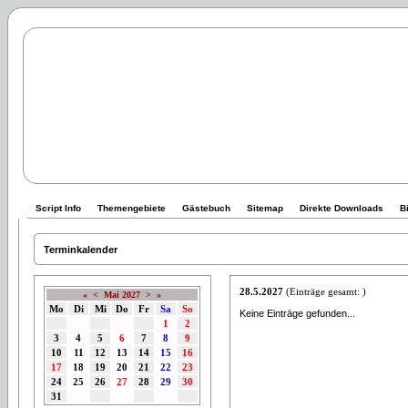
Script Info
Themengebiete
Gästebuch
Sitemap
Direkte Downloads
B
Terminkalender
28.5.2027
(Einträge gesamt: )
«
<
Mai 2027
>
»
Mo
Di
Mi
Do
Fr
Sa
So
Keine Einträge gefunden...
1
2
3
4
5
6
7
8
9
10
11
12
13
14
15
16
17
18
19
20
21
22
23
24
25
26
27
28
29
30
31