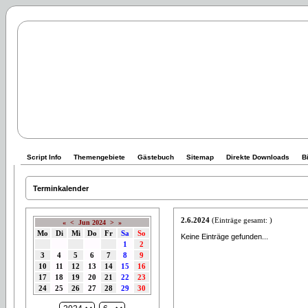
Script Info
Themengebiete
Gästebuch
Sitemap
Direkte Downloads
B
Terminkalender
2.6.2024
(Einträge gesamt: )
«
<
Jun 2024
>
»
Mo
Di
Mi
Do
Fr
Sa
So
Keine Einträge gefunden...
1
2
3
4
5
6
7
8
9
10
11
12
13
14
15
16
17
18
19
20
21
22
23
24
25
26
27
28
29
30