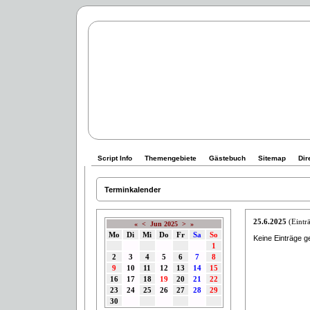
Script Info
Themengebiete
Gästebuch
Sitemap
Dir
Terminkalender
25.6.2025
(Einträ
«
<
Jun 2025
>
»
Mo
Di
Mi
Do
Fr
Sa
So
Keine Einträge g
1
2
3
4
5
6
7
8
9
10
11
12
13
14
15
16
17
18
19
20
21
22
23
24
25
26
27
28
29
30