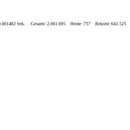
: 0.001482 Sek.
Gesamt
:2.061.695
Heute
:757
Rekord
:641.525 