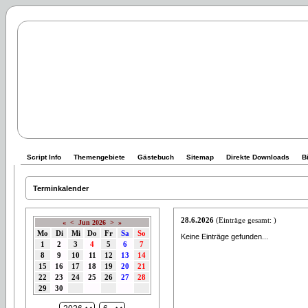
Script Info
Themengebiete
Gästebuch
Sitemap
Direkte Downloads
B
Terminkalender
28.6.2026
(Einträge gesamt: )
«
<
Jun 2026
>
»
Mo
Di
Mi
Do
Fr
Sa
So
Keine Einträge gefunden...
1
2
3
4
5
6
7
8
9
10
11
12
13
14
15
16
17
18
19
20
21
22
23
24
25
26
27
28
29
30