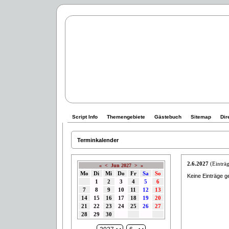
Script Info
Themengebiete
Gästebuch
Sitemap
Dir
Terminkalender
2.6.2027
(Einträg
«
<
Jun 2027
>
»
Mo
Di
Mi
Do
Fr
Sa
So
Keine Einträge g
1
2
3
4
5
6
7
8
9
10
11
12
13
14
15
16
17
18
19
20
21
22
23
24
25
26
27
28
29
30