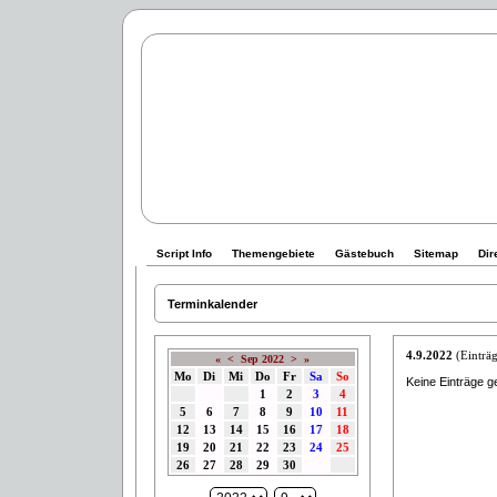
Script Info
Themengebiete
Gästebuch
Sitemap
Dir
Terminkalender
4.9.2022
(Einträg
«
<
Sep 2022
>
»
Mo
Di
Mi
Do
Fr
Sa
So
Keine Einträge g
1
2
3
4
5
6
7
8
9
10
11
12
13
14
15
16
17
18
19
20
21
22
23
24
25
26
27
28
29
30