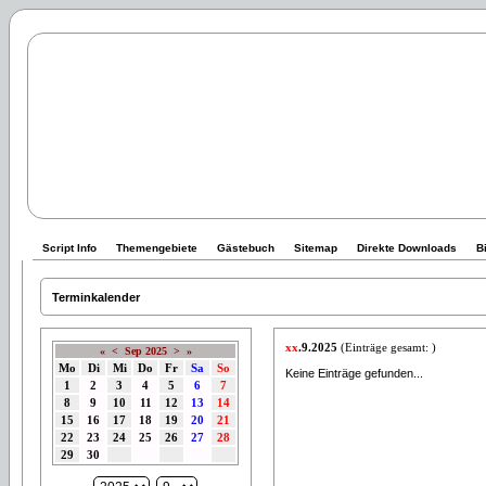
Script Info
Themengebiete
Gästebuch
Sitemap
Direkte Downloads
B
Terminkalender
xx
.9.2025
(Einträge gesamt: )
«
<
Sep 2025
>
»
Mo
Di
Mi
Do
Fr
Sa
So
Keine Einträge gefunden...
1
2
3
4
5
6
7
8
9
10
11
12
13
14
15
16
17
18
19
20
21
22
23
24
25
26
27
28
29
30