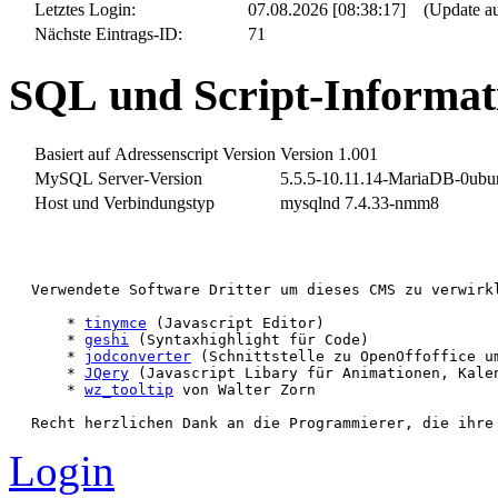
Letztes Login:
07.08.2026 [08:38:17] (Update auf
Ausserdem sollte man sich ein
For
Nächste Eintrags-ID:
71
nachfragen kann, wenn einfach nich
SQL und Script-Informat
Jeder Webadmin hat Regeln, nach de
Basiert auf Adressenscript Version
Version 1.001
Wenn ich Lust und Laune habe, verö
MySQL Server-Version
5.5.5-10.11.14-MariaDB-0ubun
dann nicht. Mailanfragen werden von
Host und Verbindungstyp
mysqlnd 7.4.33-nmm8
sonst massive Probleme mit meine
kein Verständnis aufbringen, wenn
Verwendete Software Dritter um dieses CMS zu verwirkl
beantworten, 8 Stunden täglich zu a
    * 
tinymce
 (Javascript Editor)

    * 
geshi
 (Syntaxhighlight für Code)

Nebensächlichkeiten wie Schlaf, E
    * 
jodconverter
 (Schnittstelle zu OpenOffoffice u
    * 
JQery
 (Javascript Libary für Animationen, Kalen
opfern.
    * 
wz_tooltip
 von Walter Zorn

So, nun viel Spass beim Lesen und 
Login