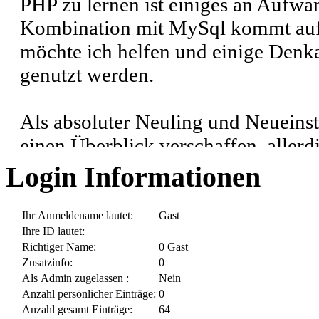
PHP zu lernen ist einiges an Aufwa
Kombination mit MySql kommt auf d
möchte ich helfen und einige Denka
genutzt werden.
Als absoluter Neuling und Neueins
einen Überblick verschaffen, allerd
nichts mit professioneller Programm
Login Informationen
Ein absolutes Muss ist das
PHP-Ha
Ihr Anmeldename lautet:
Gast
Ihre ID lautet:
Alle Befehle und Funktionen, sowi
Richtiger Name:
0 Gast
einzelnen Befehlen sind dort zu fin
Zusatzinfo:
0
Als Admin zugelassen :
Nein
Anzahl persönlicher Einträge:
0
Wer sich mit PHP beschäftigt ko
Anzahl gesamt Einträge:
64