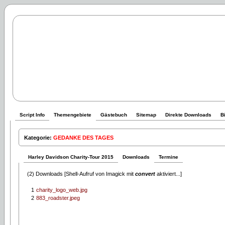
Script Info
Themengebiete
Gästebuch
Sitemap
Direkte Downloads
B
Kategorie:
GEDANKE DES TAGES
Harley Davidson Charity-Tour 2015
Downloads
Termine
(2) Downloads [Shell-Aufruf von Imagick mit
convert
aktiviert...]
1
charity_logo_web.jpg
2
883_roadster.jpeg