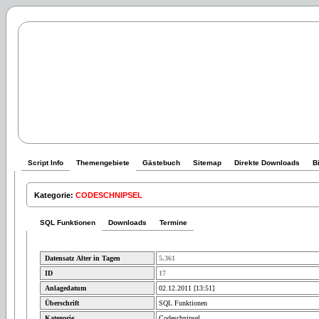
Script Info
Themengebiete
Gästebuch
Sitemap
Direkte Downloads
B
Kategorie:
CODESCHNIPSEL
SQL Funktionen
Downloads
Termine
Datensatz Alter in Tagen
5.361
ID
17
Anlagedatum
02.12.2011 [13:51]
Überschrift
SQL Funktionen
Kategorie
Codeschnipsel